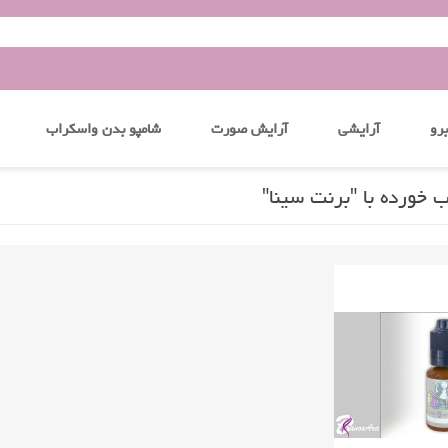
رو
آرایشی
آرایش صورت
شامپو بدن واسکراب
خورده با "برنت سینا"