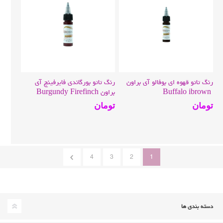
رنگ تاتو قهوه ای بوفالو آی براون
رنگ تاتو بورگاندی فایرفینچ آی
Buffalo ibrown
براون Burgundy Firefinch
ibrown
تومان
تومان
4
3
2
1
دسته بندی ها