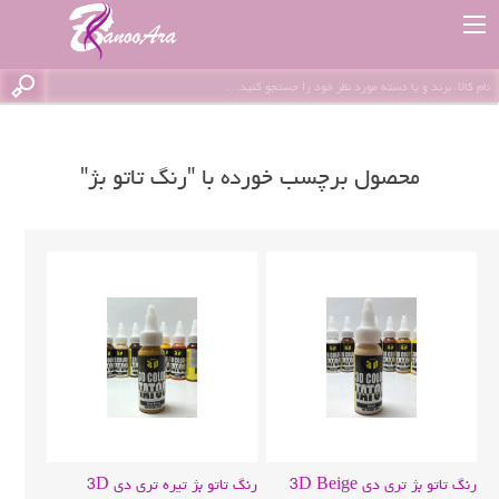
محصول برچسب خورده با "رنگ تاتو بژ"
رنگ تاتو بژ تری دی 3D Beige
رنگ تاتو بژ تیره تری دی 3D