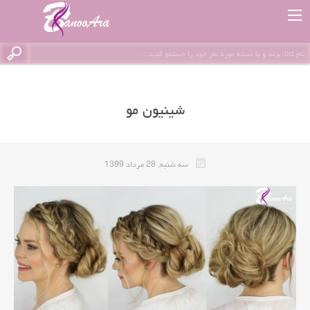
شینیون مو
سه شنبه, 28 مرداد 1399