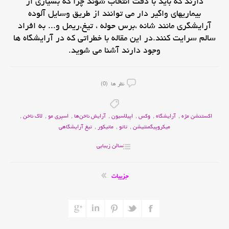
دارند که باید با دقت انتخاب شوند چرا که بسیاری از
بیماریهای واگیر دار می توانند از طریق وسایل آلوده
آرایشگری مانند شانه ،برس حوله ، تیغ،ریمل و... به افراد
سالم سرایت کنند.در این مقاله با خطراتی که در آرایشگاه ها
وجود دارند آشنا می شوید.
نظر ها (0)
اکستنشن مژه
,
آرایشگاه
,
وکس‌
,
اپیلاسیون
,
آرایش ناخن‌ها
,
اسپری مو
,
لاک ‌ناخن
,
میکروپیگمنتیشن
,
تاتو
,
مانیکور
,
تیغ آرایشگاهی
سالن زیبایی
جزییات