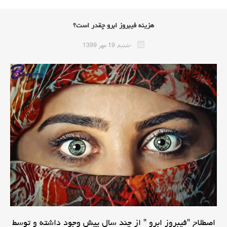
هزینه فیبروز ابرو چقدر است؟
-شنبه, 19 مهر 1399
اصطلاح "فیبروز ابرو " از چند سال پیش وجود داشته و توسط