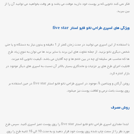
فکر نمی کند تاتویی که بر پوست خود دارید موقت می باشد و هر وقت بخواهید می توانید آن را از
بین ببرید.
ویژگی های اسپری طراحی تاتو فایو استار five star
با استفاده از این اسپری می توانید در مدت زمان کمتر از 1 دقیقه و بدون نیاز به دستگاه و یا حتی
شخص دیگری تاتو بزنید. از جمله تفاوت های این برند با سایر برند ها می توان به تنوع زیاد طرح
ها که مناسب هر سلیقه ای چه در بین خانم ها و چه آقایان می باشد، کیفیت تاتویی که میزند،
قابلیت اجرای طرح های پر جزئیات و ماندگاری بسیار بالاتر آن نسبت به اسپری های دیگر موجود در
بازار اشاره کرد.
روغن آرگان و ویتامین A موجود در اسپری طراحی تاتو فایو استار five star در حین استفاده بر
روی پوست باعث نرمی و لطافت پوست نیز میشود.
روش مصرف
ابتدا مقداری اسپری طراحی تاتو فایو استار five star را روی پوست تمیز اسپری کنید. سپس طرح
مورد نظر را از سمت چاپ شده روی پوست خود قرار دهید و به مدت 10 الی 15 ثانیه طرح را روی