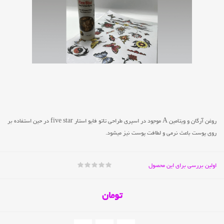
روغن آرگان و ویتامین A موجود در اسپری طراحی تاتو فایو استار five star در حین استفاده بر
روی پوست باعث نرمی و لطافت پوست نیز میشود.
اولین بررسی برای این محصول
تومان