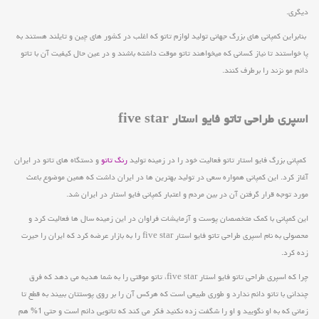
دیگری.
بنابراین کمپانی های بزرگ جهانی تولید لوازم تاتو که اغلب در کشور های چین و تایلند هستند به
پا خواستند تا نیاز کسانی که میخواهند تاتو موقت داشته باشند و در عین حال کیفیت آن با تاتو
دائم مو نزند را برطرف کنند.
اسپری طراحی تاتو فایو استار five star
کمپانی بزرگ فایو استار تاتو فعالیت خود را در زمینه تولید
رنگ تاتو
و دستگاه های تاتو در ایران
آغاز کرد. این کمپانی همواره سعی در تولید بهترین ها در ایران داشت که همین موضوع باعث
مورد توجه قرار گرفتن آن در بین مردم و اعتبار کمپانی فایو استار در ایران شد.
این کمپانی با کمک متخصصان پوست و آزمایشات فراوان در این زمینه سال ها فعالیت کرد و
محصولی به نام اسپری طراحی تاتو فایو استار five star را به بازار عرضه کرد که ایران را حیرت
زده کرد.
چرا که اسپری طراحی تاتو فایو استار five star، تاتو موقتی را به شما هدیه می دهد که فرق
چندانی با تاتو دائم ندارد و طوری طبیعی است که هرکس آن را بر روی پوستتان ببیند به قطع تا
زمانی که به او نگویید و او را شگفت زده نکنید فکر می کند که تاتویی دائم است و حتی 1% هم