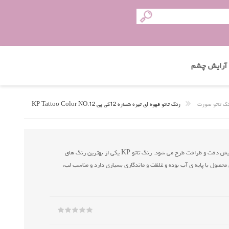
آرایش چشم
گ تاتو صورت
رنگ تاتو قهوه ای تیره شماره 12کی پی KP Tattoo Color NO.12
استفاده از یک رنگ تاتو خوب موجب ماندگاری تتو و افزایش دقت و ظرافت طرح می شود. رنگ تاتو KP یکی از بهترین رنگ های
 محصول با پایه ی آب بوده و غلظت و ماندگاری بسیاری دارد و مناسب لب،