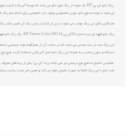
رنگ تاتو کی پی KP یک نمونه از رنگ های تاتو می باشد که توسط آمریکا با کیفیت فوق العاده و در ۴۷ طیف رنگ متنوع برای
می شود با توجه به نوع تاتو سوزن مخصوصی وجود دارد همچنین برای انجام تاتو رنگ های 
ماندگاری بالای این رنگ موجب می شود تا پس از گذشت زمان رنگ آن تغییر نکند رنگ تاتو کی پی KP از غلظت بالایی برخوردار است برای اینکه بتوان به خوبی از غلظت آن بهره برد باید قبل از 
رنگ تاتو قهوه ای تیره شماره 12کی پی KP Tattoo Color NO.12 یک رنگ تاتو قهوه ای تیره با تناژ بنفش است که پیگمنت های تیره آن فعال می باشد و برای افرادی که پوست های گرم یا همان سفید رنگ دارند بسیار مناسب است.
دستگاه و سوزن مناسب به همراه این رنگ تاتو اصل آمریکایی استفاده گردد هیچ نوع
همچنین احتیاج به هیچ نوع ترمیمی نیز نمی باشد برند “کی پی” یکی از برندهای معروف و 
علت تاتو با این رنگ کاملا به صورت طبیعی جلوه می کند و همین امر باعث رضایت بیش