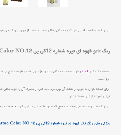
این رنگ با پیگمنت اصلی آمریکا و ماندگاری بالا و غلظت مناسب از بهترین رنگ های موج
رنگ تاتو قهوه ای تیره شماره 12کی پی KP Tattoo Color NO.12
استفاده از یک
رنگ تاتو
ابرو است.
برای اینکه بتوان به خوبی از غلظت آن بهره برد باید قبل از مصرف آن را خوب تکان 
خیالی آسوده از آن استفاده نماید.
این رنگ صددرصد معدنی میباشد و هیچ گونه موادشیمیایی در آن بکار نرفته است و ف
ویژگی های رنگ تاتو قهوه ای تیره شماره 12کی پی KP Tattoo Color NO.12