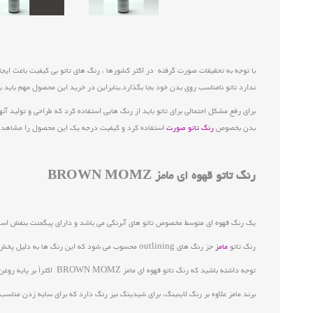
با توجه به تحقیقات صورت گرفته در اکثر کشورها ، رنگ های تاتو بی کیفیت باعث ایجا
ندارد تاتو نامناسب روی بدن خود بجا بگذارد.بنابراین در خرید این محصول مهم باید 
برای رفع مشکل احتمالی برای تاتو باید از رنگ هایی استفاده کرد که طراحی و تولید
بدن بخصوص
رنگ تاتو صورت
استفاده کرد و کیفیت درجه یک این محصول را مشاهده 
رنگ تاتو قهوه ای مامز BROWN MOMZ
یک رنگ قهوه ای متوسط مخصوص تاتو های آبرنگی می باشد و دارای پیگمنت بنفش است که ا
رنگ تاتو
مامز
جز رنگ های outlining محسوب می شود که این رنگ ها به دلیل پخش نشدن پیگمنت های رنگ، برای لاین و خطوط مناسب تر هستند.
توجه داشته باشید که رنگ تاتو قهوه ای مامز BROWN MOMZ اکثراً بر پایه روغن هستند اما برای رقیق کردن آنها به هیچ وجه از آب معمولی استفاده نکنید و حتماً از آب مقطر برای حل کردن این رنگ ها کمک بگیرید.
برند مامز علاوه بر رنگ لاینینگ، برای شیدینگ نیز رنگ دارد که برای سایه زدن مناس