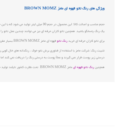
ویژگی های رنگ تاتو قهوه ای مامز BROWN MOMZ
یک رنگ پاسخگو باشید. همچنین تاتو کاران حرفه ای نیز می توانند چندین عمل تاتو را 
برای تاتو کاران حرفه ای خرید
رنگ تاتو
قهوه ای مامز BROWN MOMZ بسیار مقرون بصرفه است و به دلیل بسته بندی مناسب این محصول دیگر نگران خراب یا فاسد شدن رنگ نخواهید بود.
تثبیت رنگ: شرکت مامز با استفاده از فناوری برش نانو خوک ، رنگدانه های خال کوبی
درستی زیر پوست قرار نمی گیرند و عملاً پوست به درستی رنگ را دریافت نمی کند اما
همچنین
رنگ تاتو قهوه ای
مامز BROWN MOMZ تحت نظارت کشور تایلند تولید می شود و کیفیت بسیار بالایی دارد، روی جعبه این محصول هولگرام و کد تولید وجود دارد که به راحتی می توان اصالت کالا را بررسی نمود.