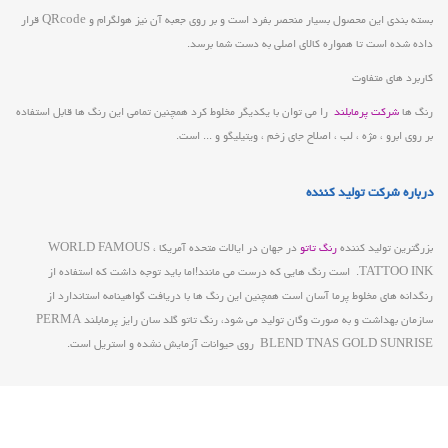
بسته بندی این محصول بسیار منحصر بفرد است و بر روی جعبه آن نیز هولگرام و QRcode قرار
داده شده است تا همواره کالای اصلی به دست شما برسد.
کاربرد های متفاوت
رنگ ها
شرکت پرمابلند
را می توان با یکدیگر مخلوط کرد همچنین تمامی این رنگ ها قابل استفاده
بر روی ابرو ، مژه ، لب ، اصلاح جای زخم ، ویتیلیگو و ... است.
درباره شرکت تولید کننده
بزرگترین تولید کننده
رنگ تاتو
در جهان در ایالات متحده آمریکا ، WORLD FAMOUS
TATTOO INK. است رنگ هایی که درست می مانند!اما باید توجه داشت که استفاده از
رنگدانه های مخلوط پرما آسان است همچنین این رنگ ها با دریافت گواهینامه استاندارد از
سازمان بهداشت و به صورت وگان تولید می شود، رنگ تاتو گلد سان رایز پرمابلند PERMA
BLEND TNAS GOLD SUNRISE روی حیوانات آزمایش نشده و استریل است.