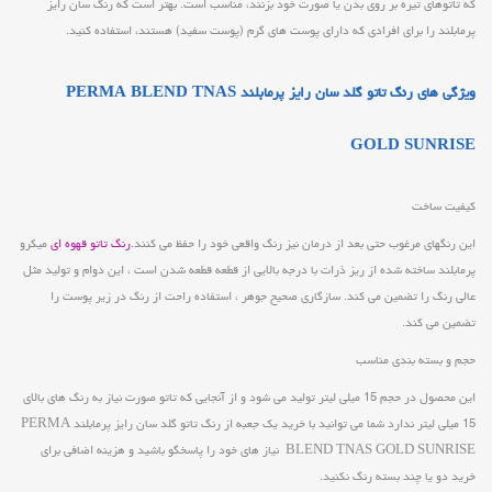
که تاتوهای تیره بر روی بدن یا صورت خود بزنند، مناسب است. بهتر است که رنگ سان رایز
پرمابلند را برای افرادی که دارای پوست های گرم (پوست سفید) هستند، استفاده کنید.
ویژگی های رنگ تاتو گلد سان رایز پرمابلند PERMA BLEND TNAS
GOLD SUNRISE
کیفیت ساخت
این رنگهای مرغوب حتی بعد از درمان نیز رنگ واقعی خود را حفظ می کنند.
رنگ تاتو قهوه ای
میکرو
پرمابلند ساخته شده از ریز ذرات با درجه بالایی از قطعه قطعه شدن است ، این دوام و تولید مثل
عالی رنگ را تضمین می کند. سازگاری صحیح جوهر ، استفاده راحت از رنگ در زیر پوست را
تضمین می کند.
حجم و بسته بندی مناسب
این محصول در حجم 15 میلی لیتر تولید می شود و از آنجایی که تاتو صورت نیاز به رنگ های بالای
15 میلی لیتر ندارد شما می توانید با خرید یک جعبه از رنگ تاتو گلد سان رایز پرمابلند PERMA
BLEND TNAS GOLD SUNRISE نیاز های خود را پاسخگو باشید و هزینه اضافی برای
خرید دو یا چند بسته رنگ نکنید.