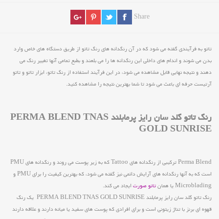
Share
تاتو به فرآیندی گفته می شود که در آن رنگدانه های رنگ تاتو از طریق دستگاه های خاص وارد
بدن می شوند و اندام های داخلی این رنگدانه ها را می بلعند و بطبع تمامی آنها تغییر رنگ می
دهند و نتیجه نهایی قابل مشاهده می شود، در این فرآیند استفاده از رنگ تاتو، ابزار تاتو و تاتو
آرتیست حرفه ای باعث می شود تا شما بهترین نتیجه را مشاهده کنید.
رنگ تاتو گلد سان رایز پرمابلند PERMA BLEND TNAS
GOLD SUNRISE
Perma Blend ترکیبی از رنگدانه های Tattoo که به زیر پوست می روند و رنگدانه های PMU
است که به آنها رنگدانه های آرایش دائمی نیز گفته می شود، که بهترین کیفیت را برای PMU و
Microblading یا همان
تاتو صورت
ایجاد می کند.
رنگ تاتو گلد سان رایز پرمابلند PERMA BLEND TNAS GOLD SUNRISE یک رنگ
قهوه ای برنز با تناژ زیتونی است و برای افرادی که پوست های سفید یا میانه دارند و علاقه دارند