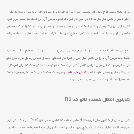
برای انجام دقیق طرح تاتو روی پوست ، در اولین مرحله و برای شروع اجرا تاتو بدن ، شما به یک
الگو دقیق و کامل نیاز دارید که در حین کار نیز پاک نشود .دلیل آن این است که اغلب طرح های
تاتو دارای جزئیات بسیار زیادی هستند ، پس ممکن است اگر شما از یک الگو دقیق استفاده نکنید
بخشی از این جزئیات را اشتباه اجرا کنید و طرح نهایی شما کیفیت مطلوب مورد نظر را نداشته باشد
.
هچنین همانطور که میدانید تاتو یک طرح دائمی بر روی پوست است و اگر شما طرح را اشتباه تاتو
کنید پاک کردن آن با روش هایی مثل لیزر و غیره کار مشکلی است و مسائل زیادی دارد پس یکی
از مهمترین و ابتدایی ترین عوامل تاثیر گذار در کیفیت تاتو تهیه یک الگو است که برای این کار
از روش شابلون سازی طرح تاتو و
انتقال طرح تاتو
روی پوست استفاده می شود که به وسیله کاغذ
استنسیل و الکتروم استنسیل صورت می پذیرد.
شابلون انتقال دهنده تاتو کد B3
در این مدل از شابلون های فروشگاه 4 سایز مختلف که شامل سایز های 9 تا 12 می باشد در طرح
های مختلف از شابلون ها در یک پکیج وجود دارد و اصطلاحا تریبال مردانه و زنانه است . طراحی