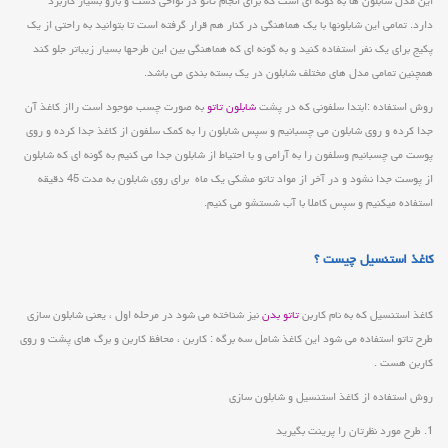
این مدل شابلون ها به گونه ای است که برای انجام تاتو در نواحی دست و بازو بسیار کاربرد
دارد. تمامی این شابلونها با یک هماهنگی در کنار هم قرار گرفته است تا بتوانید به راحتی از یک
پکیج برای یک نفر استفاده کنید و به گونه ای که هماهنگی بین این طرحها بسیار زیباتر جلو کند
همچنین تمامی مدل های مختلف شابلون در یک بسته بندی می باشد.
روش استفاده :ابتدا سلفونی که در پشت
شابلون تاتو
به صورت چسب موجود است رااز کاغذ آن
جدا کرده و روی شابلون می چسبانیم و سپس شابلون را به کمک سلفون از کاغذ جدا کرده و روی
پوست می چسبانیم وسلفون را به آرامی و با احتیاط از شابلون جدا می کنیم به گونه ای که شابلون
از پوست جدا نشود و در آخر از مواد تاتو مشکی یک ماه برای روی شابلون به مدت 45 دقیقه
استفاده میکنیم و سپس کاملا با آب شستشو می کنیم.
کاغذ استنسیل چیست ؟
کاغذ استنسیل که به نام کاربن
تاتو بدن
نیز شناخته می شود در مرحله اول ، یعنی شابلون سازی
طرح تاتو استفاده می شود این کاغذ شامل سه برگه : کاربن ، محافظ کاربن و برگ های پشت و روی
کاربن هست .
روش استفاده از کاغذ استنسیل و شابلون سازی
1. طرح مورد نظرتان را پرینت بگیرید