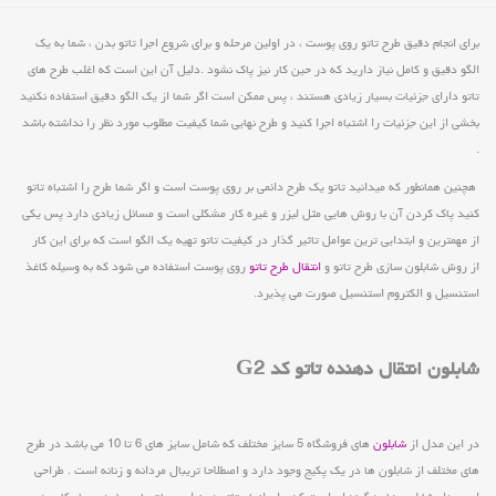
برای انجام دقیق طرح تاتو روی پوست ، در اولین مرحله و برای شروع اجرا تاتو بدن ، شما به یک
الگو دقیق و کامل نیاز دارید که در حین کار نیز پاک نشود .دلیل آن این است که اغلب طرح های
تاتو دارای جزئیات بسیار زیادی هستند ، پس ممکن است اگر شما از یک الگو دقیق استفاده نکنید
بخشی از این جزئیات را اشتباه اجرا کنید و طرح نهایی شما کیفیت مطلوب مورد نظر را نداشته باشد
.
هچنین همانطور که میدانید تاتو یک طرح دائمی بر روی پوست است و اگر شما طرح را اشتباه تاتو
کنید پاک کردن آن با روش هایی مثل لیزر و غیره کار مشکلی است و مسائل زیادی دارد پس یکی
از مهمترین و ابتدایی ترین عوامل تاثیر گذار در کیفیت تاتو تهیه یک الگو است که برای این کار
از روش شابلون سازی طرح تاتو و
انتقال طرح تاتو
روی پوست استفاده می شود که به وسیله کاغذ
استنسیل و الکتروم استنسیل صورت می پذیرد.
شابلون انتقال دهنده تاتو کد G2
در این مدل از
شابلون
های فروشگاه 5 سایز مختلف که شامل سایز های 6 تا 10 می باشد در طرح
های مختلف از شابلون ها در یک پکیج وجود دارد و اصطلاحا تریبال مردانه و زنانه است . طراحی