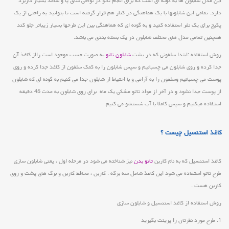
این مدل شابلون ها به گونه ای است که برای انجام تاتو در نواحی ساق پا و ساعد بسیار کاربرد
دارد. تمامی این شابلونها با یک هماهنگی در کنار هم قرار گرفته است تا بتوانید به راحتی از یک
پکیج برای یک نفر استفاده کنید و به گونه ای که هماهنگی بین این طرحها بسیار زیباتر جلو کند
همچنین تمامی مدل های مختلف شابلون در یک بسته بندی می باشد.
روش استفاده :ابتدا سلفونی که در پشت
شابلون تاتو
به صورت چسب موجود است رااز کاغذ آن
جدا کرده و روی شابلون می چسبانیم و سپس شابلون را به کمک سلفون از کاغذ جدا کرده و روی
پوست می چسبانیم وسلفون را به آرامی و با احتیاط از شابلون جدا می کنیم به گونه ای که شابلون
از پوست جدا نشود و در آخر از مواد تاتو مشکی یک ماه برای روی شابلون به مدت 45 دقیقه
استفاده میکنیم و سپس کاملا با آب شستشو می کنیم.
کاغذ استنسیل چیست ؟
کاغذ استنسیل که به نام کاربن
تاتو بدن
نیز شناخته می شود در مرحله اول ، یعنی شابلون سازی
طرح تاتو استفاده می شود این کاغذ شامل سه برگه : کاربن ، محافظ کاربن و برگ های پشت و روی
کاربن هست .
روش استفاده از کاغذ استنسیل و شابلون سازی
1. طرح مورد نظرتان را پرینت بگیرید