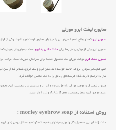
صابون لیفت ابرو مورلی
صابون ابرو
که در واقع اسم کامل‌تر آن را می‌توان صابون لیفت ابرو نامید، یکی از لواز
صابون ابرو یکی از بهترین ابزارها برای
حالت دادن به ابرو
است. بسیاری از بانوانی که ا
صابون لیفت ابرو
موقت مورلی یک محصول جدید برای پیرایش صورت است. مرتب، براق و ح
حتی هم‌سایز نبودن ابروها، حالت خوابیده نداشتن ابرو و یک ابروی بلندتر که از بین ا
نیاز به ترمیم دارند بلکه هزینه‌های زیادی را به شما تحمیل خواهد کرد.
صابون لیفت ابرو موقت مورلی راه حل ساده و ارزان و دردسترس شماست. این محصول که ا
رشد موهای ابرو شامل ویتامین های A ،C، B و E را داراست.
روش استفاده از morley eyebrow soap :
حالت ژله ای این محصول کار را برای مبتدیان هم ساده کرده و عملا از ریمل زدن ابرو