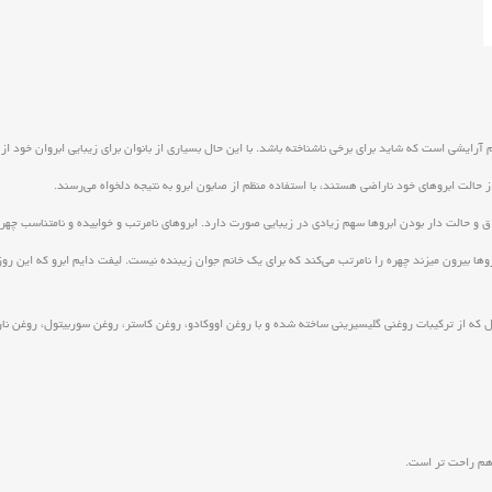
م آرایشی است که شاید برای برخی ناشناخته باشد. با این حال بسیاری از بانوان برای زیبایی ابروان خود از
ز حالت ابروهای خود ناراضی هستند، با استفاده منظم از صابون ابرو به نتیجه دلخواه می‌رسند.
الت دار بودن ابروها سهم زیادی در زیبایی صورت دارد. ابروهای نامرتب و خوابیده و نامتناسب چهره ر
بروها بیرون میزند چهره را نامرتب می‌کند که برای یک خانم جوان زیبنده نیست. لیفت دایم ابرو که این رو
ز ترکیبات روغنی گلیسیرینی ساخته شده و با روغن اووکادو، روغن کاستر، روغن سوربیتول، روغن نارگیل و
 هم راحت تر است.