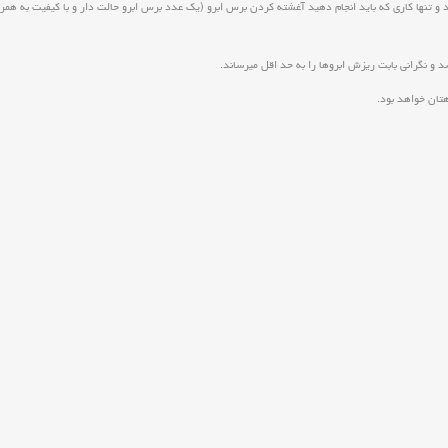
و تنها کاری که باید انجام دهید آغشته کردن برس ابرو (یک عدد برس ابرو حالت دار و با کیفیت به همر