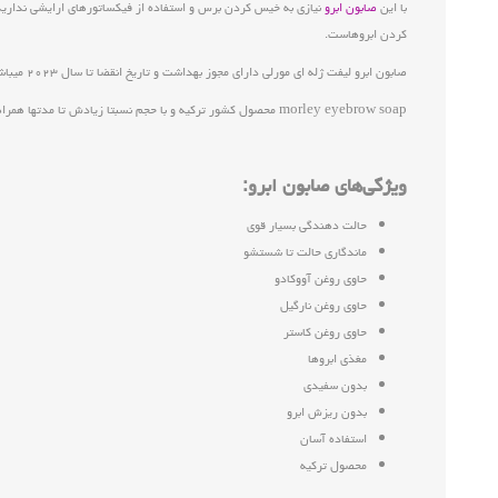
با این
صابون ابرو
نیازی به خیس کردن برس و استفاده از فیکساتورهای ارایشی ندارید 
کردن ابروهاست.
صابون ابرو لیفت ژله ای مورلی دارای مجوز بهداشت و تاریخ انقضا تا سال ۲۰۲۳ میباشد و نگرانی بابت ریزش ابروها را به حد اقل میرساند.
morley eyebrow soap محصول کشور ترکیه و با حجم نسبتا زیادش تا مدتها همراهتان خواهد بود.
ویژگی‌های صابون ابرو:
حالت دهندگی بسیار قوی
ماندگاری حالت تا شستشو
حاوی روغن آووکادو
حاوی روغن نارگیل
حاوی روغن کاستر
مغذی ابروها
بدون سفیدی
بدون ریزش ابرو
استفاده آسان
محصول ترکیه