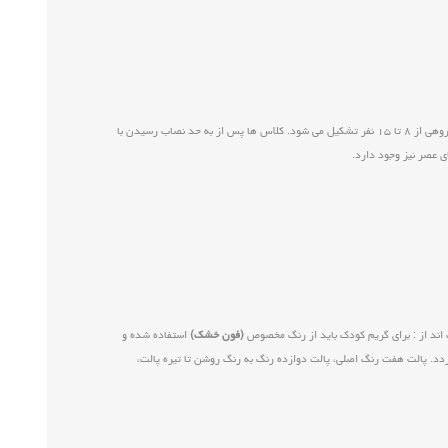
این کلاس های آموزشی به سه شکل ، خصوصی، نیمه خصوصی و گروهی برگزار می گردد. طبق قوانین فنی حرفه ای تعداد نفرات کلاس های خصوصی بین ۱ تا ۳ نفر، نیمه خصوصی ۳ تا ۸ نفر و گروهی از ۸ تا ۱۵ نفر تشکیل می شود. کلاس ها پس از به حد نصاب رسیدن با
ی عصر نیز وجود دارد.
اند از : برای گریم کودک باید از رنگ مخصوص
(فون خشک)
استفاده شده و
گردد. پالت هفت رنگ اصلی، پالت دوازده رنگ به رنگ روشن تا تيره پالت،