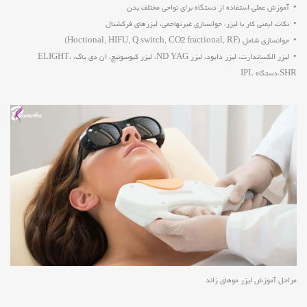
• آموزش عملی استفاده از دستگاه برای نواحی مختلف بدن
• نکات ایمنی کار با لیزر، جوانسازی غیرتهاجمی، لیزرهای فرکشنال
• جوانسازی شامل (Hoctional, HIFU, Q switch, CO2 fractional, RF)
• لیزر الکساندارت، لیزر دایود، لیزر ND YAG، لیزر کیوسوئیچ، ان دی یاگ، ELIGHT،
SHR،دستگاه IPL
مراحل آموزش لیزر موهای زائد