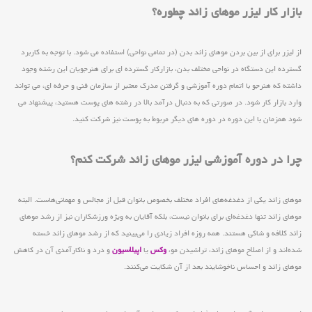
بازار کار لیزر موهای زائد چطوره؟
از لیزر برای از بین بردن موهای زائد بدن (در تمامی نواحی) استفاده می شود. با توجه به کاربرد
گسترده این دستگاه در نواحی مختلف بدن، بازارکار گسترده ای برای هنرجویان این رشته وجود
داشته که هنرجو با اتمام دوره آموزشی و گرفتن مدرک معتبر از سازمان فنی و حرفه ای، می تواند
وارد بازار کار شود. در صورتی که به دنبال درآمد بالا در رشته های پوست هستید، پیشنهاد می
شود همزمان با این دوره در دوره های دیگر مربوط به پوست نیز شرکت کنید.
چرا در دوره آموزشی لیزر موهای زائد شرکت کنم؟
موهای زائد یکی از دغدغه‌های افراد مختلف بخصوص بانوان قبل از مجالس و مهمانی‌هاست. البته
موهای زائد تنها دغدغه‌ای برای بانوان نیست، بلکه آقایان به ویژه ورزشکاران نیز از رشد موهای
زائد کلافه و شاکی هستند. همه روزه افراد زیادی را می‌بینید که از رشد موهای زائد خسته
شده‌اند و از اصلاح موهای زائد، تراشیدن مو،
وکس
یا
اپیلاسیون
و درد و ناکارآمدی آن در کاهش
موهای زائد و احساس ناخوشایند بعد از آن شکایت می‌کنند.