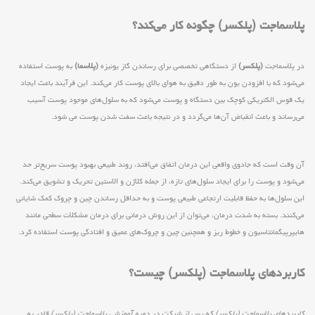
پلاسماجت (پلکسر) چگونه کار می‌کند؟
در پلاسماجت
(پلکسر)
از دستگاهی تخصصی برای رساندن گاز یونیزه
(پلاسما)
به پوست استفاده
می‌شود كه با افزودن یون به طور دقیق به هوای بالای پوست كار می‌كند. این فرآیند باعث ایجاد
یک قوس الکتریکی کوچک بین دستگاه و پوست می‌شود که به سلول‌های موجود پوست آسیب
می‌رساند و باعث انقباض آن‌ها می‌گردد و در نتیجه باعث سفت شدن پوست می شود.
آن وقت است که جادوی واقعی این درمان اتفاق می‌افتد، روند طبیعی بهبود پوست سریع‌تر حد
می‌شود و پوست را برای ایجاد سلول‌های تازه، از جمله کلاژن و الاستین تحریک و تشویق می‌کند.
این سلول‌ها به حفظ قابلیت ارتجاعی طبیعی پوست و به حداقل رساندن چین و چروک کمک شایانی
می‌کنند. بسته به شدت درمان، می‌توان از این روش درمانی برای درمان مشکلات سطحی مانند
هایپرپیگمانتاسیون و خطوط ریز و همچنین چین و چروک‌های عمیق و افتادگی پوست استفاده کرد.
کاربردهای پلاسماجت (پلکسر) چیست؟
کاربردهای پلاسماجت (پلکسر) که پس از شرکت در دوره آموزشی پلاسماجت (پلکسر) قادر به