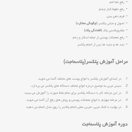
• رفع خط اخم
• رفع خطوط کنار چشم
• فرم دهی بینی
• اصول و مبانی پلکسر
(چگونگی عملکرد)
• بلفاروپلاستی پلک
(افتادگی پلک)
• رفع معضلات پوستی از جمله اسکار و زخم
• باید ها و نباید ها پس از انجام پلکسر
مراحل آموزش پلکسر(پلاسماجت)
1. در ابتدای آموزش پلکسر با انواع پوست های مختلف آشنا می شوید.
2. سپس مربی به توضیح درباره انواع مختلف دستگاه های پلکسر می پردازد.
3. در این مرحله، کار با دستگاه پلکسر برای تمام نقاط صورت را آموزش می بینید.
4. در مرحله چهارم، با انواع معضلات پوستی و روش های رفع آن آشنا می شوید.
5. در نهایت با کمک مربی، تمرین عملی انجام پلکسر را روی مدل انجام می دهید.
دوره آموزش پلاسماجت