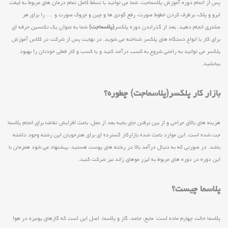
پس از اتمام دوره آموزش پلاسماجت، شما می توانید با تسلط کامل تمام درمان های مربوط به لیفت
ابرو و پلک، برطرف کردن خطوط صورت، رفع گودی ها و چین و چروک صورت و … را برای هر
مشتری انجام دهید. بعد از گذراندن دوره پلکسر
(پلاسماجت)
شما به عنوان یک تکنسین حرفه ای
برای کار با انواع دستگاه های پلکسر شناخته می شوید. در نهایت پس از شرکت در کلاس آموزش
پلکسر می توانید به راحتی شروع به کسب درآمد کنید و یا کسب و کار فعلی خودتان را بهبود
ببخشید.
بازار کار پلکسر(پلاسماجت) چطوره؟
هزینه های بالای جراحی و از بین نرفتن جای بخیه بعد از عمل، باعث افزایش تقاضا برای انجام پلاسما
جت شده است. این موارد باعث شده بازارکار گسترده ای برای هنرجویان این رشته وجود داشته
باشد. در صورتی که به دنبال درآمد بالا در رشته های پوست هستید، پیشنهاد می شود همزمان با
این دوره در دوره های مربوط به لیزر موهای زائد نیز شرکت کنید.
پلاسما چیست؟
پلاسما حالت چهارم ماده است: مایع، جامد، گاز و پلاسما. اصل این است که گازهای یونیزه در هوا