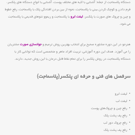
دستگاه پلاسماجت از جمله: آشنایی با لایه های مختلف پوست، آشنایی با انواع دستگاه های پلکسر،
فرم دادن و کوچک کردن بینی با پلاسماجت، نحوه از بین بردن افتادگی پلک با پلاسماجت، رفع خطوط
و چین و چروک های صورت با پلکسر،
لیفت ابرو
با پلاسماجت و ریموو تتوهای قدیمی با پلاسماجت
می شود.
هنرجو در این دوره مشاوره صحیح برای انتخاب بهترین روش ترمیم و
جوانسازی صورت
مشتریان
را می آموزد. هدف این دوره آموزشی، تربیت افراد ماهر و متخصصی است که توانایی کار با
دستگاه پلاسماجت در روش پلکسر را برای تمام نقاط قابل درمان با این روش جدید، دارند.
سرفصل های فنی و حرفه ای پلکسر(پلاسماجت)
• لیفت ابرو
• لیفت لب
• رفع چین و چروک‌های پوست
• رفع پف پشت پلک
• رفع چروک دور لب
• رفع پف پشت پلک