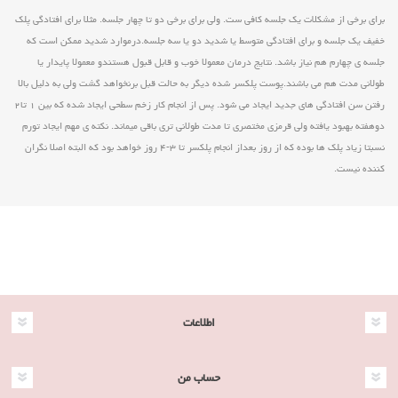
برای برخی از مشکلات یک جلسه کافی ست. ولی برای برخی دو تا چهار جلسه. مثلا برای افتادگی پلک
خفیف یک جلسه و برای افتادگی متوسط یا شدید دو یا سه جلسه.درموارد شدید ممکن است که
جلسه ی چهارم هم نیاز باشد. نتایج درمان معمولا خوب و قابل قبول هستندو معمولا پایدار یا
طولانی مدت هم می باشند.پوست پلکسر شده دیگر به حالت قبل برنخواهد گشت ولی به دلیل بالا
رفتن سن افتادگی های جدید ایجاد می شود. پس از انجام کار زخم سطحی ایجاد شده که بین ۱ تا۲
دوهفته بهبود یافته ولی قرمزی مختصری تا مدت طولانی تری باقی میماند. نکته ی مهم ایجاد تورم
نسبتا زیاد پلک ها بوده که از روز بعداز انجام پلکسر تا ۳-۴ روز خواهد بود که البته اصلا نگران
کننده نیست.
اطلاعات
حساب من