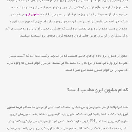
به ابروهای پهن روی آوردند و داشتن ابروهای پر و پهن یکی از نمادهای زیبایی در آرایش صورت
شد.امروزه ابزارها و لوازم آرایش گوناگونی برای پهن و خوش فرم کردن ابروها در بازار دیده
می‌شود. یکی از محصولاتی که این روزها طرفداران بسیاری پیدا کرده،
صابون ابرو
می‌باشد.در
شبکه های اجتماعی تبلیغات زیادب راجب این محصول وجود دارد اما چیزی که مهم است کاربرد
صابون ابروست.صابون ابرو نوعی نظافت ابرو است که جایگزین خوبی برای ژل ابرو به حساب می‌آید
و آرایشگران از آن برای خوش حالت کردن و محکم کردن موهای ابرو استفاده می‌کنند.
منظور از صابون ابرو ماده ای های خاصی هستند که در صابوت ترکیب شده اند که آسیب بسیار
کمی به ابرو وارد می کنند و ابرو ها را به سمت بالا می کشند. در بازار انواع صابون ها وجود دارد
که یکی از این انواع صابون لیفت ابرو هیراد است.
کدام صابون ابرو مناسب است؟
شما نمی‌توانید از هر صابونی برای ابروهایتان استفاده کنید. یکی از موادی که هنگام
خرید صابون
ابرو
باید دقت داشته باشید این است که صابون باید گلیسیرین داشته باشد.صابون‌های ابروی
حاوی گلیسیرین هستند و PH پایینی دارند که باعث می شود از سوزش ابرو جلوگیری کنند و در
آخر به حفظ حالت ابرو کمک می کنند.اکثر صابون‌های شفاف دارای گلیسیرین می باشند و می‌توانید