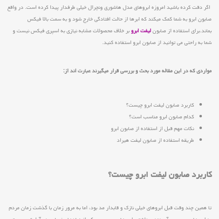
اگر دقت کرده باشید امروزه ابروهاي مدل هاشوري ونچرال خيلي طرفدار پيدا كرده است. در واقع
صابون ابرو به شما كمك ميكند كه ابرها از حالت افتادگي خارج شود و به سمت بالا فيكس
بماند.براي استفاده از صابون
لیفت ابرو
بر خلاف محصولات مشابه نيازي به اسپري فيكس نيست و
شما به راحتی می توانید از صابون ابرو استفاده کنید.
مواردی که در این مقاله مورد بحث و بررسی قرار میگیرند عبارت اند از:
کاربرد صابون لیفت ابرو چیست؟
کدام صابون ابرو مناسب است؟
نکات مهم قبل از استفاده از صابون ابرو
طریقه استفاده از صابون لیفت هیراد
کاربرد صابون لیفت ابرو چیست؟
تا همین چند وقت قبل ابروهای خیلی نازک و قابدار مد بود، اما به مرور زمان با گذشت زمان مردم