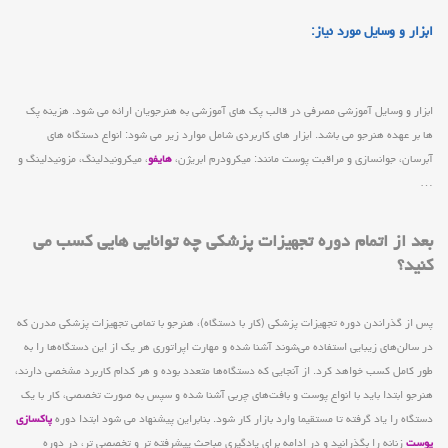
ابزار و وسایل مورد نیاز:
ابزار و وسایل آموزشی مصرفی در قالب پک های آموزشی به هنرجویان ارائه می شود. هزینه پک
ها بر عهده هنرجو می باشد. ابزار های کاربردی شامل موارد زیر می شود: انواع دستگاه های
آبرسان، جوانسازی و مراقبت پوست مانند: میکرودرم ابریژن،
هایفو
، میکرونیدلینگ، مزونیدلینگ و
…
بعد از اتمام دوره تجهیزات پزشکی چه توانایی هایی کسب می
کنید؟
پس از گذراندن دوره تجهیزات پزشکی (کار با دستگاه)، هنرجو با تمامی تجهیزات پزشکی مدرن که
در سالن‌های زیبایی استفاده می‌شوند آشنا شده و مهارت اپراتوری هر یک از این دستگاه‌ها را به
طور کامل کسب خواهد کرد. از آنجایی که دستگاه‌ها متعدد بوده و هر کدام کاربرد مشخصی دارند،
هنرجو ابتدا باید با انواع پوست و بافت‌های چربی آشنا شده و سپس به صورت تخصصی، کار با یک
دستگاه را یاد گرفته تا مستقیما وارد بازار کار شود. بنابراین پیشنهاد می شود ابتدا دوره
پاکسازی
پوست
زنانه را بگذرانید و در ادامه برای یادگیری مباحث پیشرفته تر و تخصصی تر، در دوره